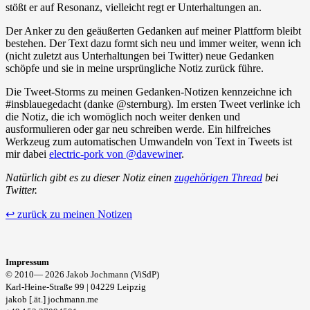
stößt er auf Resonanz, vielleicht regt er Unterhaltungen an.
Der Anker zu den geäußerten Gedanken auf meiner Plattform bleibt
bestehen. Der Text dazu formt sich neu und immer weiter, wenn ich
(nicht zuletzt aus Unterhaltungen bei Twitter) neue Gedanken
schöpfe und sie in meine ursprüngliche Notiz zurück führe.
Die Tweet-Storms zu meinen Gedanken-Notizen kennzeichne ich
#insblauegedacht (danke @sternburg). Im ersten Tweet verlinke ich
die Notiz, die ich womöglich noch weiter denken und
ausformulieren oder gar neu schreiben werde. Ein hilfreiches
Werkzeug zum automatischen Umwandeln von Text in Tweets ist
mir dabei
electric-pork von @davewiner
.
Natürlich gibt es zu dieser Notiz einen
zugehörigen Thread
bei
Twitter.
↩ zurück zu meinen Notizen
Impressum
© 2010—
2026 Jakob Jochmann (ViSdP)
Karl-Heine-Straße 99 | 04229 Leipzig
jakob [.ät.] jochmann.me